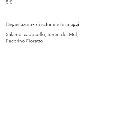
5 €
Degustazione di salumi e formaggi
Salame, capocollo, tumin del Mel,
Pecorino Fioretto
5 €
Pan brioche con ricciolo di burro e
acciuga
5 €
Bruschetta con stracciatella e
pomodorini confit
5 €