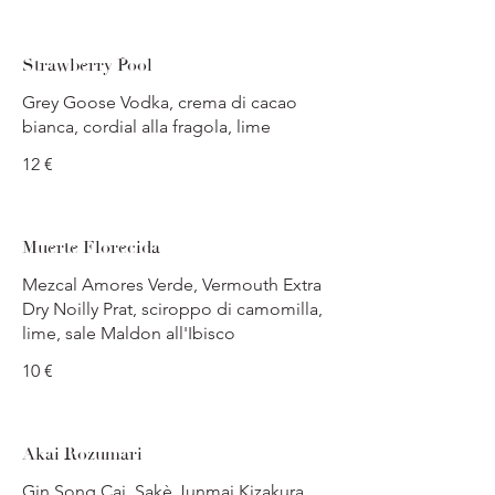
Strawberry Pool
Grey Goose Vodka, crema di cacao
bianca, cordial alla fragola, lime
12 €
Muerte Florecida
Mezcal Amores Verde, Vermouth Extra
Dry Noilly Prat, sciroppo di camomilla,
lime, sale Maldon all'Ibisco
10 €
Akai Rozumari
Gin Song Cai, Sakè Junmai Kizakura,