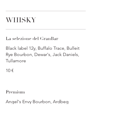
WHISKY
La selezione del GranBar
Black label 12y, Buffalo Trace, Bulleit
Rye Bourbon, Dewar's, Jack Daniels,
Tullamore
10 €
Premium
Angel's Envy Bourbon, Ardbeg
10,Ardbeg 5, Aberfeldy 12yo, Artist
Blend, Balvenie 12, Craigellachie 13
Compass, Ancnoc 12, Benriach 12, Big
Peat, Caol ila 12, Highland Park12,